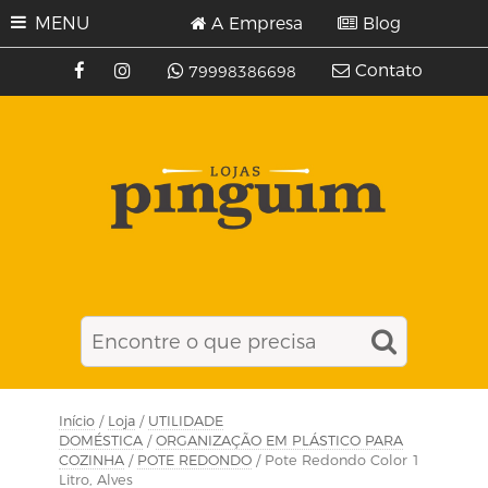
MENU
A Empresa
Blog
Contato
79998386698
Início
/
Loja
/
UTILIDADE
DOMÉSTICA
/
ORGANIZAÇÃO EM PLÁSTICO PARA
COZINHA
/
POTE REDONDO
/ Pote Redondo Color 1
Litro, Alves