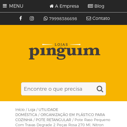
MENU
A Empresa
Blog
Contato
79998386698
Início
/
Loja
/
UTILIDADE
DOMÉSTICA
/
ORGANIZAÇÃO EM PLÁSTICO PARA
COZINHA
/
POTE RETANGULAR
/ Pote Raso Pequeno
Com Travas Degrade 2 Peças Rosa 270 Ml, Nitron