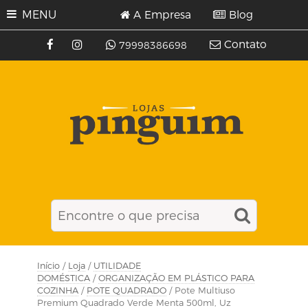
MENU
A Empresa
Blog
Contato
79998386698
Início
/
Loja
/
UTILIDADE
DOMÉSTICA
/
ORGANIZAÇÃO EM PLÁSTICO PARA
COZINHA
/
POTE QUADRADO
/ Pote Multiuso
Premium Quadrado Verde Menta 500ml, Uz