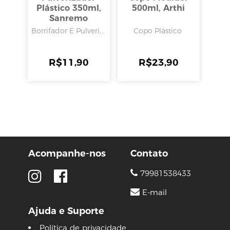
Plástico 350ml,
500ml, Arthi
Sanremo
Borrifador E Pulveri...
Copo Plástico
R$
11,90
R$
23,90
Acompanhe-nos
Contato
79981538433
E-mail
Ajuda e Suporte
Política de privacidade