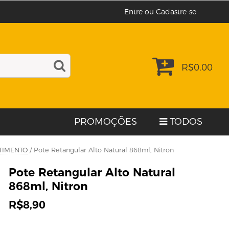
Entre ou Cadastre-se
R$
0,00
PROMOÇÕES
TODOS
TIMENTO
/ Pote Retangular Alto Natural 868ml, Nitron
Pote Retangular Alto Natural
868ml, Nitron
R$
8,90