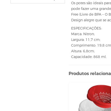
VELAS
Os potes são ideais par
vela fonte
pode fazer uma grande 
Free (Livre de BPA – O
vela numéricas
Design alegre que se 
BEBIDAS
ESPECIFICAÇÕES:
ÁGUA
Marca: Nitron;
ESPUMANTE
Largura: 11,7 cm;
Comprimento: 19,8 cm
SUCO
Altura: 6,8cm;
BELEZA E PERFUMARIA
Capacidade: 868 ml.
COLORAÇÃO DE CABELO
água oxigenada
Produtos relacion
CUIDADO COM O CABELO
condicionador
creme tratamento
finalizador
fixador
leavi-in,tônico e sérum