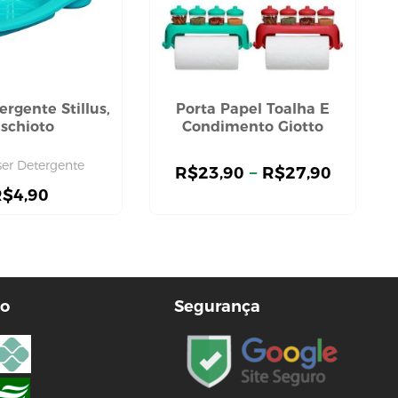
ergente Stillus,
Porta Papel Toalha E
ischioto
Condimento Giotto
ser Detergente
R$
23,90
–
R$
27,90
R$
4,90
o
Segurança