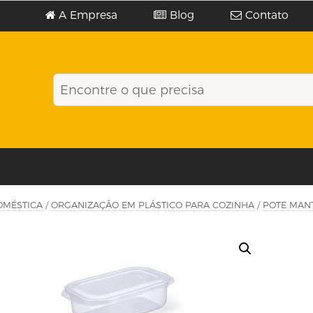
A Empresa
Blog
Contato
OMÉSTICA
/
ORGANIZAÇÃO EM PLÁSTICO PARA COZINHA
/
POTE MAN