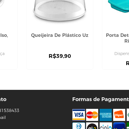
lso,
Queijeira De Plástico Uz
Porta Det
R
uça
Dispen
R$
39,90
ato
Formas de Pagament
81538433
ail