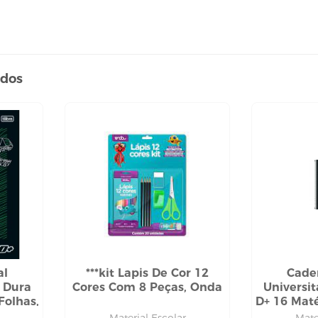
ados
al
***kit Lapis De Cor 12
Cade
a Dura
Cores Com 8 Peças, Onda
Universi
Folhas,
D+ 16 Maté