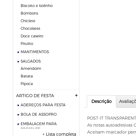
biscoito e bolinho
bombons
chiclete
chocolates
doce caseiro
pirulito
MANTIMENTOS
SALGADOS
amendoim
batata
pipoca
ARTIGO DE FESTA
Descrição
Avaliaçõ
ADEREÇOS PARA FESTA
BOLA DE ASSOPRO
POST-IT TRANSPARENT
EMBALAGEM PARA
As notas autoadesivas Cr
PRESENTE
Aceitam marcador perman
+ Lista completa