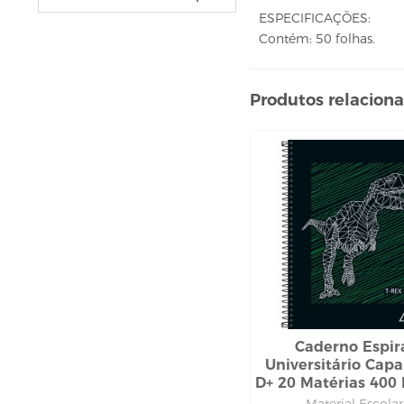
VELAS
ESPECIFICAÇÕES:
vela fonte
Contém: 50 folhas.
vela numéricas
BEBIDAS
Produtos relacion
ÁGUA
ESPUMANTE
SUCO
BELEZA E PERFUMARIA
COLORAÇÃO DE CABELO
água oxigenada
CUIDADO COM O CABELO
condicionador
creme tratamento
finalizador
Caderno Espir
Universitário Cap
fixador
D+ 20 Matérias 400 
leavi-in,tônico e sérum
Tilibra