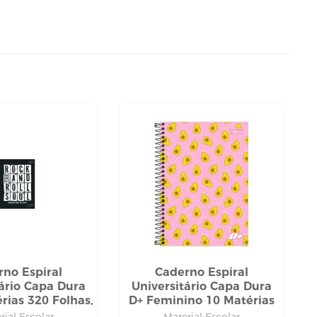
rno Espiral
Caderno Espiral
tário Capa Dura
Universitário Capa Dura
rias 320 Folhas,
D+ Feminino 10 Matérias
Tilibra
200 Folhas, Tilibra