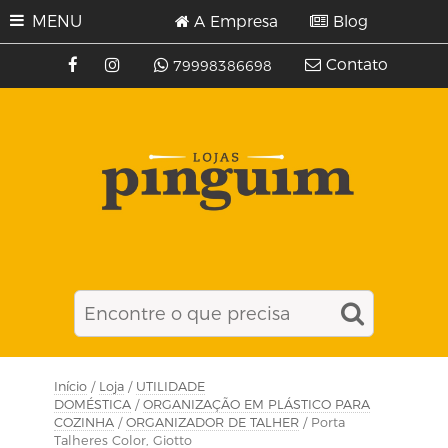
MENU
A Empresa
Blog
Contato
79998386698
Início
/
Loja
/
UTILIDADE
DOMÉSTICA
/
ORGANIZAÇÃO EM PLÁSTICO PARA
COZINHA
/
ORGANIZADOR DE TALHER
/ Porta
Talheres Color, Giotto