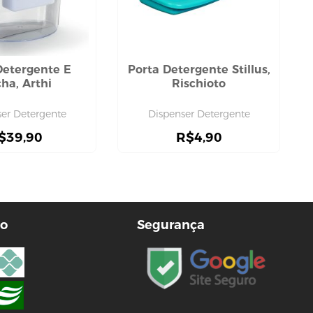
Detergente E
Porta Detergente Stillus,
ha, Arthi
Rischioto
ser Detergente
Dispenser Detergente
$
39,90
R$
4,90
o
Segurança