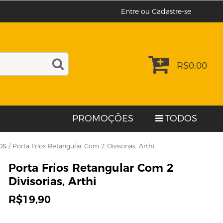
Entre ou Cadastre-se
R$
0,00
PROMOÇÕES
TODOS
OS
/ Porta Frios Retangular Com 2 Divisorias, Arthi
Porta Frios Retangular Com 2
Divisorias, Arthi
R$
19,90