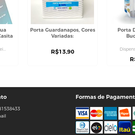
gua
Porta Guardanapos, Cores
Porta 
Casita
Variadas:
Buc
i...
Dispen
R$
13,90
R
ato
Formas de Pagament
81538433
ail