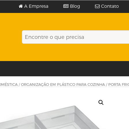
A Empresa
Blog
Contato
OMÉSTICA
/
ORGANIZAÇÃO EM PLÁSTICO PARA COZINHA
/
PORTA FRI