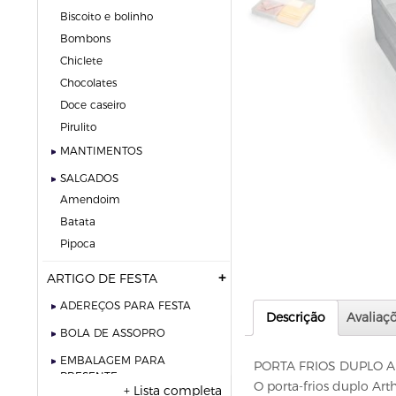
biscoito e bolinho
bombons
chiclete
chocolates
doce caseiro
pirulito
MANTIMENTOS
SALGADOS
amendoim
batata
pipoca
ARTIGO DE FESTA
ADEREÇOS PARA FESTA
Descrição
Avaliaçõ
BOLA DE ASSOPRO
EMBALAGEM PARA
PORTA FRIOS DUPLO A
PRESENTE
O porta-frios duplo Art
+ Lista completa