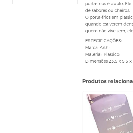
VELAS
porta-frios é duplo. El
vela fonte
de sabores ou cheiros.
O porta-frios em plást
vela numéricas
quando estiverem dentr
BEBIDAS
quem não vive sem, ele
ÁGUA
ESPECIFICAÇÕES:
ESPUMANTE
Marca: Arthi;
Material: Plástico;
SUCO
Dimensões:23,5 x 5,5 x
BELEZA E PERFUMARIA
COLORAÇÃO DE CABELO
Produtos relacion
água oxigenada
CUIDADO COM O CABELO
condicionador
creme tratamento
finalizador
fixador
leavi-in,tônico e sérum