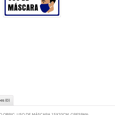
es (0)
O OBRIG. USO DE MÁSCARA 15X20CM, GRESPAN;