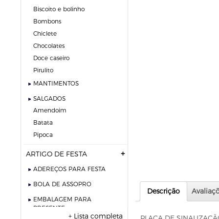
biscoito e bolinho
bombons
chiclete
chocolates
doce caseiro
pirulito
MANTIMENTOS
SALGADOS
amendoim
batata
pipoca
ARTIGO DE FESTA
ADEREÇOS PARA FESTA
BOLA DE ASSOPRO
Descrição
Avaliaçõ
EMBALAGEM PARA
PRESENTE
+ Lista completa
PLACA DE SINALIZAÇÃ