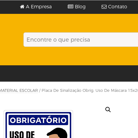
A Empresa
Blog
Contato
MATERIAL ESCOLAR
/ Placa De Sinalização Obrig. Uso De Máscara 15x