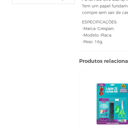
VELAS
Tem um papel fundament
vela fonte
compre sem sair de cas
vela numéricas
ESPECIFICAÇÕES:
BEBIDAS
-Marca: Grespan;
-Modelo: Placa;
ÁGUA
-Peso: 16g.
ESPUMANTE
SUCO
Produtos relacion
BELEZA E PERFUMARIA
COLORAÇÃO DE CABELO
água oxigenada
CUIDADO COM O CABELO
condicionador
creme tratamento
finalizador
fixador
leavi-in,tônico e sérum