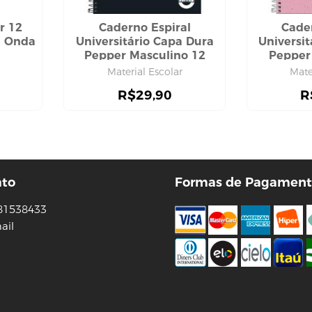
or 12
Caderno Espiral
Cade
, Onda
Universitário Capa Dura
Universi
Pepper Masculino 12
Pepper
Matérias 192 Folhas,
Matéria
Material Escolar
Mate
Tilibra
R$
29,90
R
ato
Formas de Pagament
81538433
ail