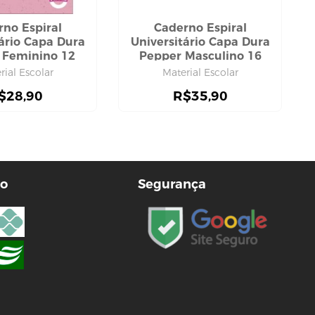
rno Espiral
Caderno Espiral
tário Capa Dura
Universitário Capa Dura
 Feminino 12
Pepper Masculino 16
s 192 Folhas,
Matérias 256 Folhas,
rial Escolar
Material Escolar
Tilibra
Tilibra
$
28,90
R$
35,90
o
Segurança