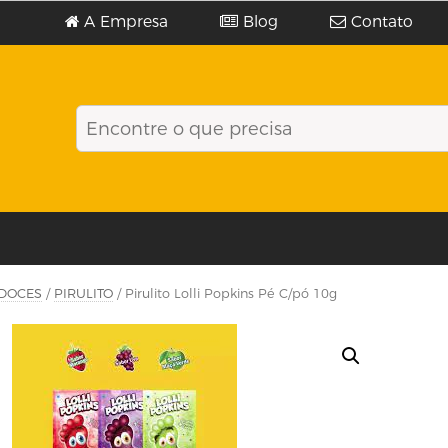
A Empresa
Blog
Contato
DOCES
/
PIRULITO
/ Pirulito Lolli Popkins Pé C/pó 10g