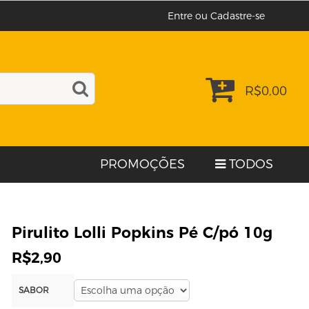
Entre ou Cadastre-se
R$
0,00
PROMOÇÕES
TODOS
Pirulito Lolli Popkins Pé C/pó 10g
R$
2,90
SABOR