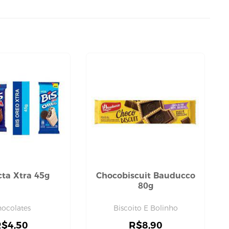
cta Xtra 45g
Chocobiscuit Bauducco
80g
ocolates
Biscoito E Bolinho
R$
4,50
R$
8,90