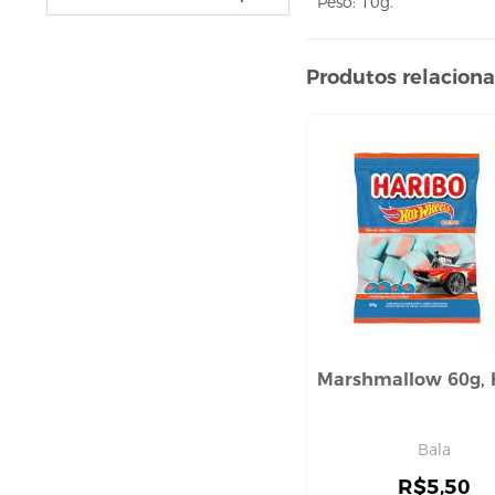
Peso: 10g.
VELAS
vela fonte
vela numéricas
Produtos relacion
BEBIDAS
ÁGUA
ESPUMANTE
SUCO
BELEZA E PERFUMARIA
COLORAÇÃO DE CABELO
água oxigenada
CUIDADO COM O CABELO
condicionador
Marshmallow 60g, 
creme tratamento
finalizador
Bala
fixador
leavi-in,tônico e sérum
R$
5,50