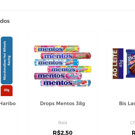
ados
Haribo
Drops Mentos 38g
Bis La
Bala
Ch
R$
2,50