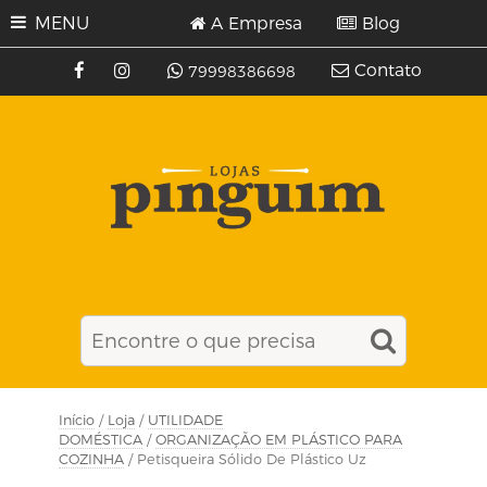
MENU
A Empresa
Blog
Contato
79998386698
Início
/
Loja
/
UTILIDADE
DOMÉSTICA
/
ORGANIZAÇÃO EM PLÁSTICO PARA
COZINHA
/ Petisqueira Sólido De Plástico Uz