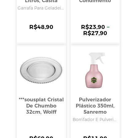
Litros, Casita
Condimento
Giotto
Garrafa Para Geladei...
R$
48,90
R$
23,90
–
R$
27,90
***sousplat Cristal
Pulverizador
De Chumbo
Plástico 350ml,
32cm, Wolff
Sanremo
Borrifador E Pulveri...