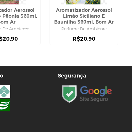
ador Aerossol
Aromatizador Aerossol
 Pêonia 360ml,
Limão Siciliano E
Bom Ar
Baunilha 360ml, Bom Ar
e De Ambiente
Perfume De Ambiente
$
20,90
R$
20,90
o
Segurança