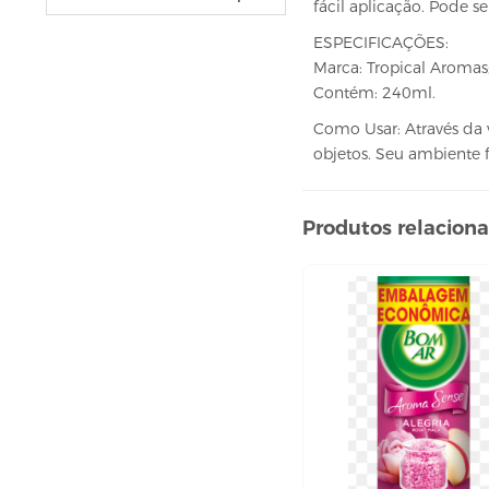
fácil aplicação. Pode se
VELAS
vela fonte
ESPECIFICAÇÕES:
vela numéricas
Marca: Tropical Aromas
Contém: 240ml.
BEBIDAS
Como Usar: Através da 
ÁGUA
objetos. Seu ambiente 
ESPUMANTE
SUCO
Produtos relacion
BELEZA E PERFUMARIA
COLORAÇÃO DE CABELO
água oxigenada
CUIDADO COM O CABELO
condicionador
creme tratamento
finalizador
fixador
leavi-in,tônico e sérum