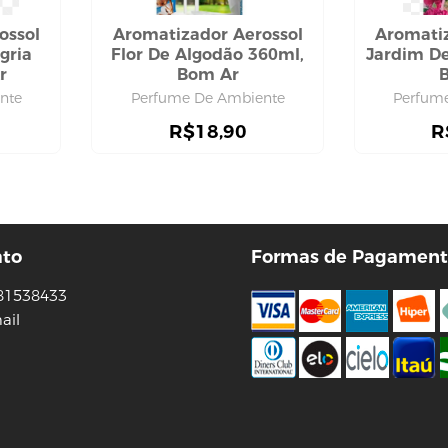
ossol
Aromatizador Aerossol
Aromatiz
gria
Flor De Algodão 360ml,
Jardim De
r
Bom Ar
nte
Perfume De Ambiente
Perfum
R$
18,90
R
ato
Formas de Pagament
81538433
ail