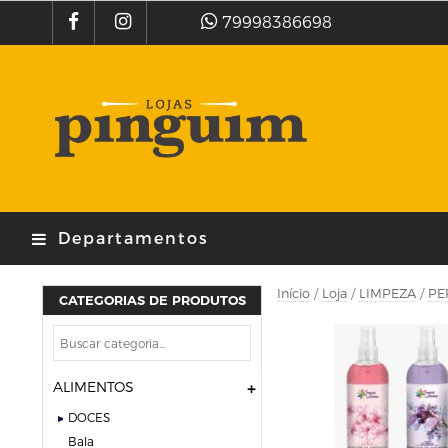
79998386698
Departamentos
Início
/
Loja
/
LIMPEZA
/
PE
CATEGORIAS DE PRODUTOS
ALIMENTOS
DOCES
bala