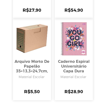
Folhas, Tilibra
R$
27,90
R$
54,90
Arquivo Morto De
Caderno Espiral
Papelão
Universitário
35×13,3×24,7cm,
Capa Dura
São Carlos
Pepper Feminino
Material Escolar
Material Escolar
12 Matérias 192
Folhas, Tilibra
R$
5,50
R$
28,90