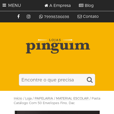
MENU
A Empresa
Blog
Contato
79998386698
Início
/
Loja
/
PAPELARIA
/
MATERIAL ESCOLAR
/ Pasta
Catálogo Com 50 Envelopes Fino, Dac