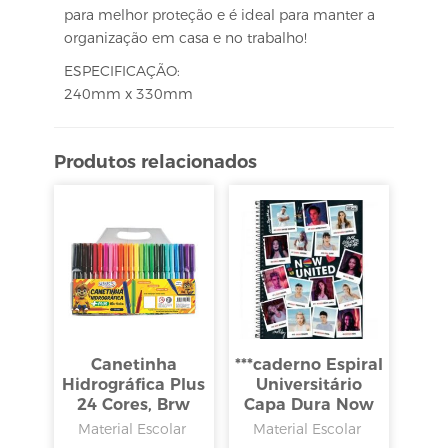
para melhor proteção e é ideal para manter a
organização em casa e no trabalho!
ESPECIFICAÇÃO:
240mm x 330mm
Produtos relacionados
Canetinha
***caderno Espiral
Hidrográfica Plus
Universitário
24 Cores, Brw
Capa Dura Now
United 16
Material Escolar
Material Escolar
Matérias 256