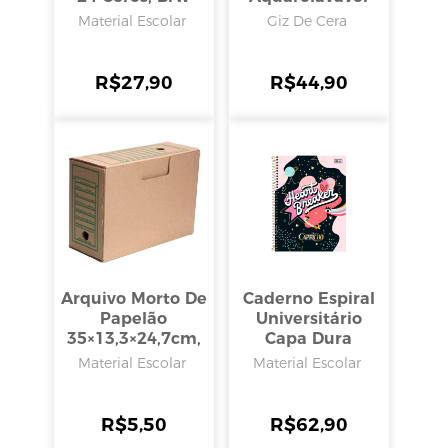
Com 12 Cores,
Material Escolar
Giz De Cera
Brw
R$
27,90
R$
44,90
Arquivo Morto De
Caderno Espiral
Papelão
Universitário
35×13,3×24,7cm,
Capa Dura
São Carlos
Capricho 10
Material Escolar
Material Escolar
Matérias 160
Folhas , Tilibra
R$
5,50
R$
62,90