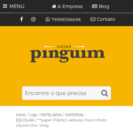
MENU
A Empresa
Blog
Contato
79998386698
Início
/
Loja
/
PAPELARIA
/
MATERIAL
ESCOLAR
/ ***papel Plástico Adesivo Fosco Preto
45cmx10m, Vmp