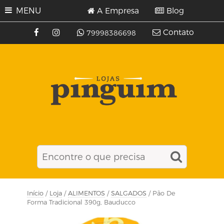
MENU
A Empresa
Blog
Contato
79998386698
Início
/
Loja
/
ALIMENTOS
/
SALGADOS
/ Pão De
Forma Tradicional 390g, Bauducco