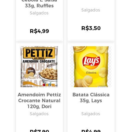
33g, Ruffles
Salgados
Salgados
R$
3,50
R$
4,99
Amendoim Pettiz
Batata Clássica
Crocante Natural
35g, Lays
120g, Dori
Salgados
Salgados
R$
7,90
R$
4,99