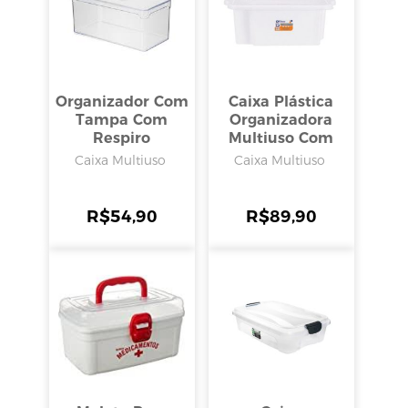
Organizador Com
Caixa Plástica
Tampa Com
Organizadora
Respiro
Multiuso Com
30x15x13cm 5l,
Tampa Branca
Caixa Multiuso
Caixa Multiuso
Arthi
25l, Rischioto
R$
54,90
R$
89,90