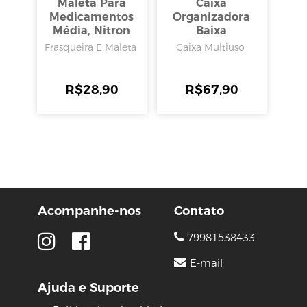
Maleta Para
Caixa
Medicamentos
Organizadora
Média, Nitron
Baixa
Transparente 20l,
Frasqueira E Maleta
Caixa Multiuso
Rischioto
R$
28,90
R$
67,90
Acompanhe-nos
Contato
79981538433
E-mail
Ajuda e Suporte