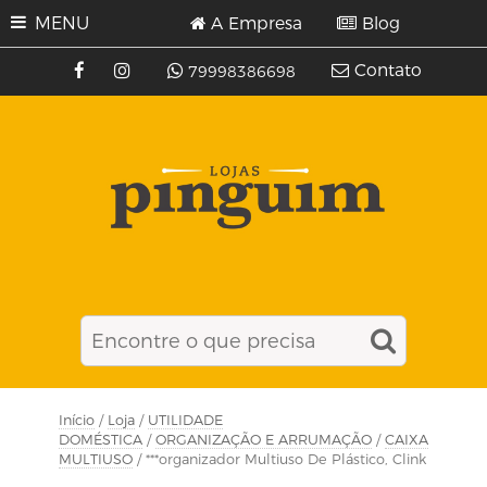
MENU
A Empresa
Blog
Contato
79998386698
Início
/
Loja
/
UTILIDADE
DOMÉSTICA
/
ORGANIZAÇÃO E ARRUMAÇÃO
/
CAIXA
MULTIUSO
/ ***organizador Multiuso De Plástico, Clink