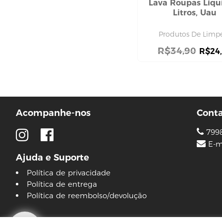
Lava Roupas Líqu
máscara capilar
Litros, Uau
pente e escova
shampoo
Produtos De Limp
touca
R$
34,90
R$
24
CUIDADO COM O CORPO
hidratante corporal
sabonete
DEPILAÇÃO
aparelho de babear
Acompanhe-nos
Cont
cera
DESODORANTE
799
E-m
ELASTICOS
Ajuda e Suporte
HIGIENE BOCAL
Política de privacidade
HIGIENE ÍNTIMA
Política de entrega
absorvente
Política de reembolso/devolução
lenço umedecido
HIGIENE PESSOAL