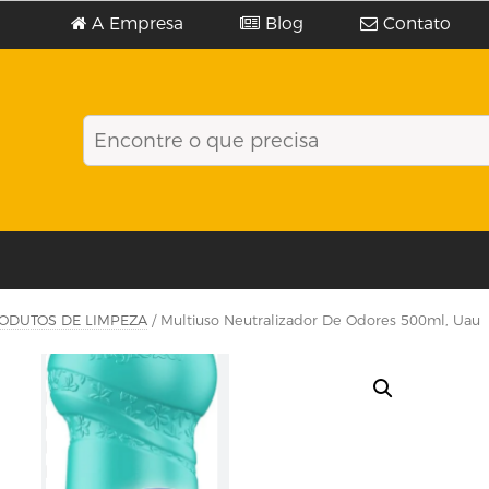
A Empresa
Blog
Contato
ODUTOS DE LIMPEZA
/ Multiuso Neutralizador De Odores 500ml, Uau