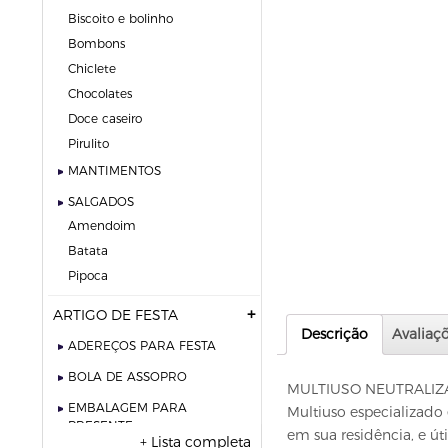
biscoito e bolinho
bombons
chiclete
chocolates
doce caseiro
pirulito
MANTIMENTOS
SALGADOS
amendoim
batata
pipoca
ARTIGO DE FESTA
Descrição
Avaliaçõ
ADEREÇOS PARA FESTA
BOLA DE ASSOPRO
MULTIUSO NEUTRALIZ
EMBALAGEM PARA
Multiuso especializado 
PRESENTE
em sua residência, e ú
+ Lista completa