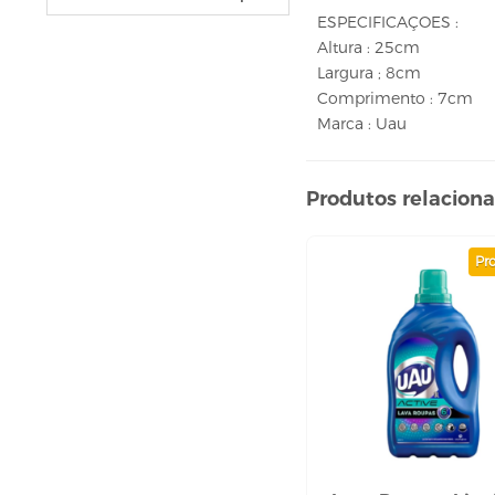
VELAS
ESPECIFICAÇOES :
vela fonte
Altura : 25cm
vela numéricas
Largura ; 8cm
Comprimento : 7cm
BEBIDAS
Marca : Uau
ÁGUA
ESPUMANTE
Produtos relacion
SUCO
BELEZA E PERFUMARIA
Pr
COLORAÇÃO DE CABELO
água oxigenada
CUIDADO COM O CABELO
condicionador
creme tratamento
finalizador
fixador
leavi-in,tônico e sérum