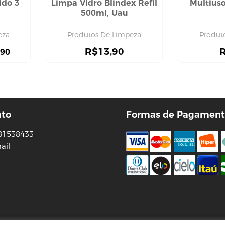
ido 3
Limpa Vidro Blindex Refil
Multiuso
500ml, Uau
eza
Produtos De Limpeza
Produt
R$
13,90
,90
ato
Formas de Pagament
81538433
ail