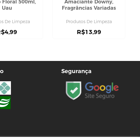
 Floral 500ml,
Amaciante Downy,
Uau
Fragrâncias Variadas
os De Limpeza
Produtos De Limpeza
R$
4,99
R$
13,99
o
Segurança