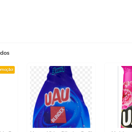
ados
omoção!