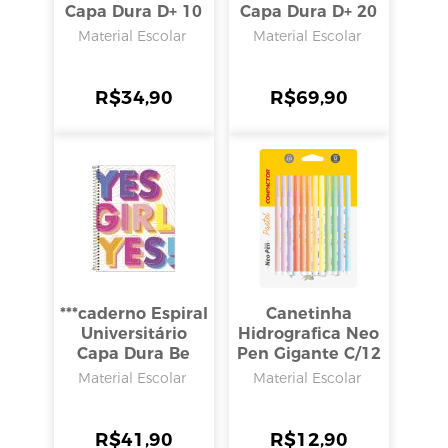
Capa Dura D+ 10
Capa Dura D+ 20
Materias 200
Matérias 400
Material Escolar
Material Escolar
Folhas, Tilibra
Folhas, Tilibra
R$
34,90
R$
69,90
***caderno Espiral
Canetinha
Universitário
Hidrografica Neo
Capa Dura Be
Pen Gigante C/12
Nice 10 Matérias
Cores Pasteis
Material Escolar
Material Escolar
160 Folhas,
Tilibra
R$
41,90
R$
12,90