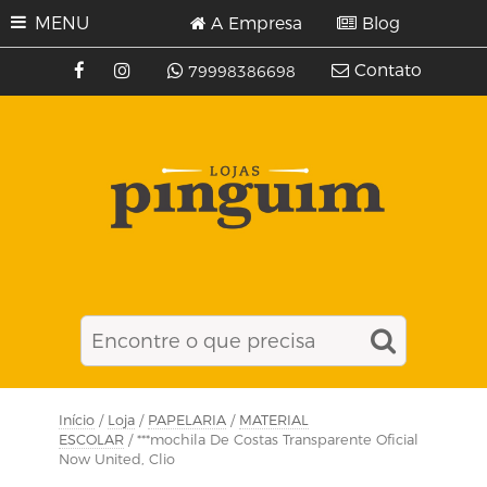
MENU
A Empresa
Blog
Contato
79998386698
Início
/
Loja
/
PAPELARIA
/
MATERIAL
ESCOLAR
/ ***mochila De Costas Transparente Oficial
Now United, Clio