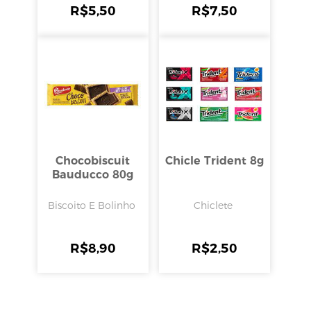
R$
5,50
R$
7,50
Chocobiscuit
Chicle Trident 8g
Bauducco 80g
Biscoito E Bolinho
Chiclete
R$
8,90
R$
2,50