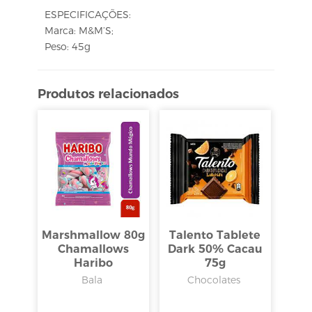
ESPECIFICAÇÕES:
Marca: M&M’S;
Peso: 45g
Produtos relacionados
Marshmallow 80g
Talento Tablete
Chamallows
Dark 50% Cacau
Haribo
75g
Bala
Chocolates