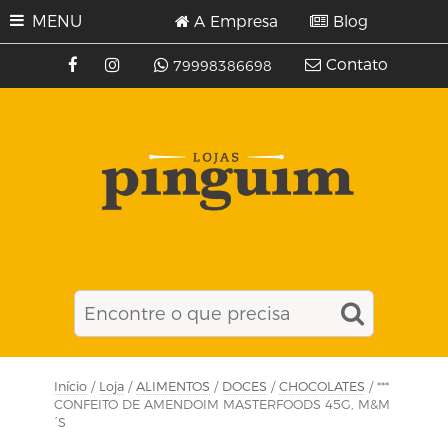
MENU
A Empresa
Blog
Contato
79998386698
Início
/
Loja
/
ALIMENTOS
/
DOCES
/
CHOCOLATES
/ ***
CONFEITO DE AMENDOIM MASTERFOODS 45G, M&M
´S