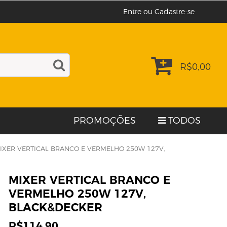
Entre ou Cadastre-se
R$
0,00
PROMOÇÕES
TODOS
IXER VERTICAL BRANCO E VERMELHO 250W 127V,
MIXER VERTICAL BRANCO E
VERMELHO 250W 127V,
BLACK&DECKER
R$
114,90