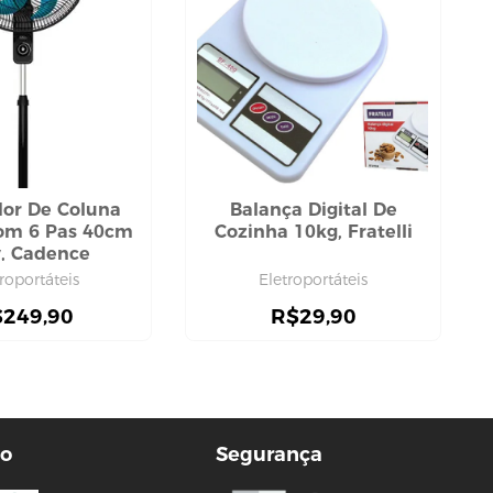
dor De Coluna
Balança Digital De
om 6 Pas 40cm
Cozinha 10kg, Fratelli
, Cadence
roportáteis
Eletroportáteis
$
249,90
R$
29,90
o
Segurança