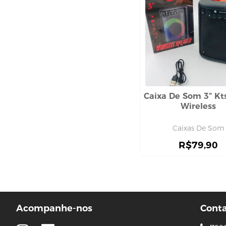
bucha de banho
sabonete em barra
INFANTIL
MAQUIAGEM
água micelar e tônico facial
base e corretivo
batom
Caixa De Som 3″ Kt
blush
Wireless
PERFUME E COLÔNIA
PROTETOR SOLAR E
Caixas De Som
BRONZEADOR
R$
79,90
UNHA
algodão
alicate e cortador
amolecedor
esmalte
Acompanhe-nos
Cont
unha postiça e película