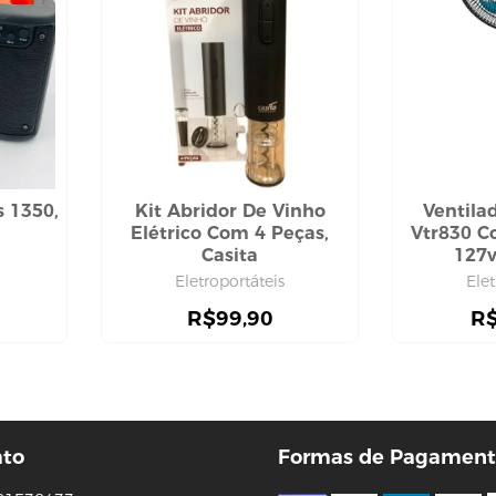
s 1350,
Kit Abridor De Vinho
Ventila
Elétrico Com 4 Peças,
Vtr830 C
Casita
127v
Eletroportáteis
Elet
R$
99,90
R
ato
Formas de Pagament