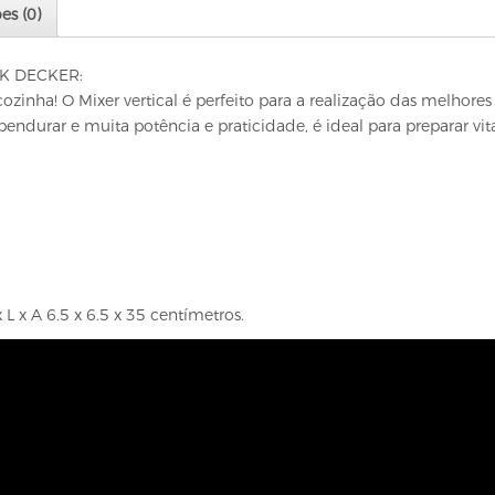
es (0)
CK DECKER:
cozinha! O Mixer vertical é perfeito para a realização das melhor
 pendurar e muita potência e praticidade, é ideal para preparar vi
L x A 6.5 x 6.5 x 35 centímetros.