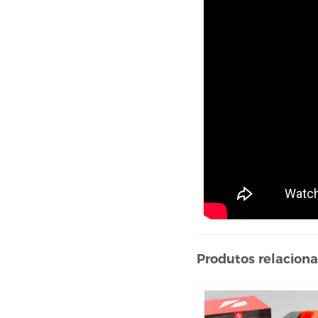
máscara capilar
pente e escova
shampoo
touca
CUIDADO COM O CORPO
hidratante corporal
sabonete
DEPILAÇÃO
aparelho de babear
cera
DESODORANTE
ELASTICOS
HIGIENE BOCAL
HIGIENE ÍNTIMA
Produtos relacion
absorvente
lenço umedecido
HIGIENE PESSOAL