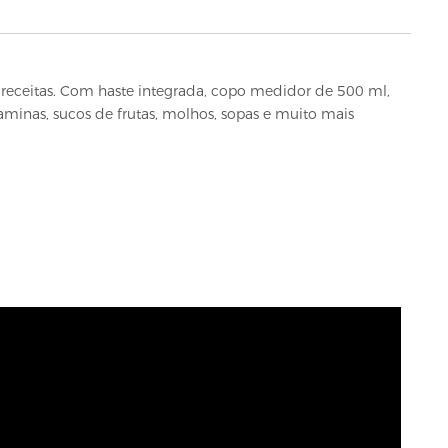
es receitas. Com haste integrada, copo medidor de 500 ml,
taminas, sucos de frutas, molhos, sopas e muito mais