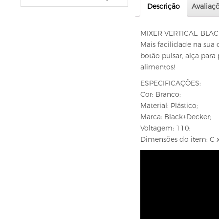
VELAS
Descrição
Avaliaçõ
vela fonte
vela numéricas
MIXER VERTICAL, BLA
Mais facilidade na sua 
BEBIDAS
botão pulsar, alça para
ÁGUA
alimentos!
ESPUMANTE
ESPECIFICAÇÕES:
SUCO
Cor: Branco;
Material: Plástico;
BELEZA E PERFUMARIA
Marca: Black+Decker;
COLORAÇÃO DE CABELO
Voltagem: 110;
água oxigenada
Dimensões do item: C x 
CUIDADO COM O CABELO
condicionador
creme tratamento
finalizador
fixador
leavi-in,tônico e sérum