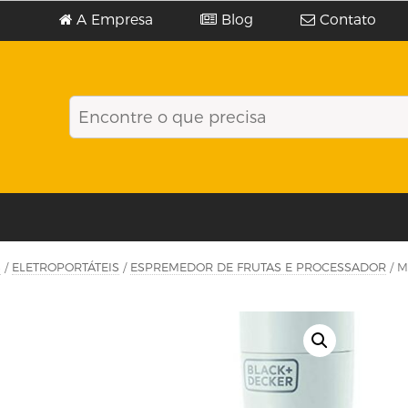
A Empresa
Blog
Contato
S
/
ELETROPORTÁTEIS
/
ESPREMEDOR DE FRUTAS E PROCESSADOR
/ M