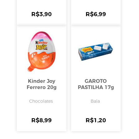
R$
3,90
R$
6,99
Kinder Joy
GAROTO
Ferrero 20g
PASTILHA 17g
Chocolates
Bala
R$
8,99
R$
1,20