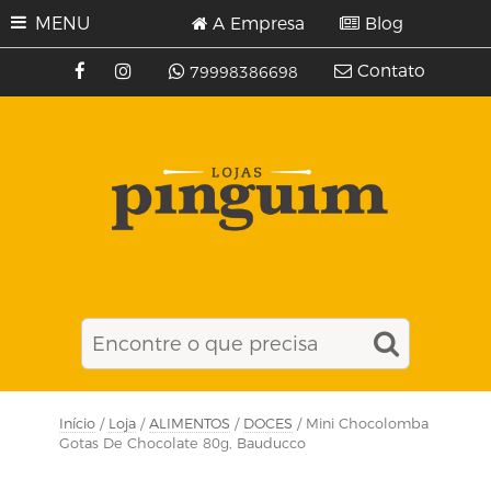
MENU
A Empresa
Blog
Contato
79998386698
Início
/
Loja
/
ALIMENTOS
/
DOCES
/ Mini Chocolomba
Gotas De Chocolate 80g, Bauducco