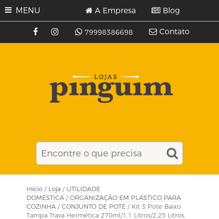
MENU
A Empresa
Blog
Contato
79998386698
Início
/
Loja
/
UTILIDADE
DOMÉSTICA
/
ORGANIZAÇÃO EM PLÁSTICO PARA
COZINHA
/
CONJUNTO DE POTE
/ Kit 3 Pote Baixo
Tampa Trava Hermética 270ml/1,1 Litros/2,25 Litros,