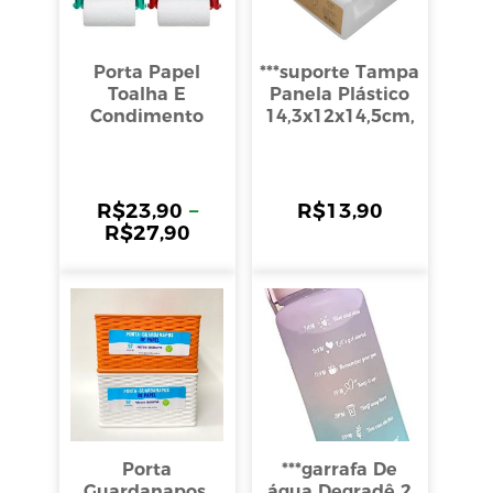
Porta Papel
***suporte Tampa
Toalha E
Panela Plástico
Condimento
14,3x12x14,5cm,
Giotto
Clink
R$
23,90
–
R$
13,90
R$
27,90
Porta
***garrafa De
Guardanapos,
água Degradê 2