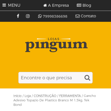
MENU
A Empresa
Blog
Contato
79998386698
Início
/
Loja
/
CONSTRUÇÃO
/
FERRAMENTA
/ Gancho
Adesivo Topazio De Plastico Branco M 1,5kg, Tek
Bond