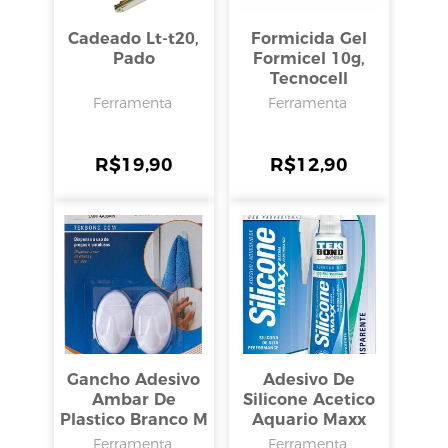
Cadeado Lt-t20,
Formicida Gel
Pado
Formicel 10g,
Tecnocell
Ferramenta
Ferramenta
R$
19,90
R$
12,90
Gancho Adesivo
Adesivo De
Ambar De
Silicone Acetico
Plastico Branco M
Aquario Maxx
1kg, Tek Bond
50g, Tek Bond
Ferramenta
Ferramenta