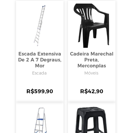
Escada Extensiva
Cadeira Marechal
De 2 A 7 Degraus,
Preta,
Mor
Merconplas
Escada
Móveis
R$
599,90
R$
42,90