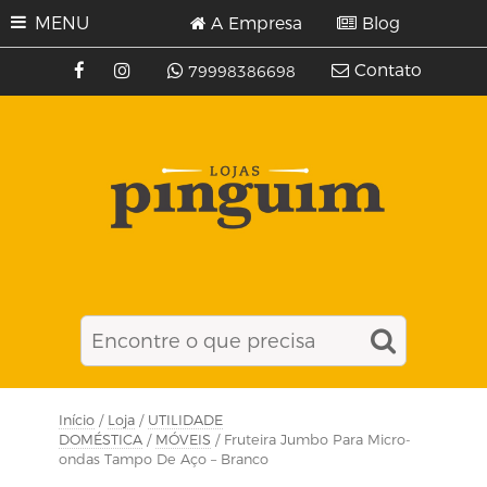
MENU
A Empresa
Blog
Contato
79998386698
Início
/
Loja
/
UTILIDADE
DOMÉSTICA
/
MÓVEIS
/ Fruteira Jumbo Para Micro-
ondas Tampo De Aço – Branco