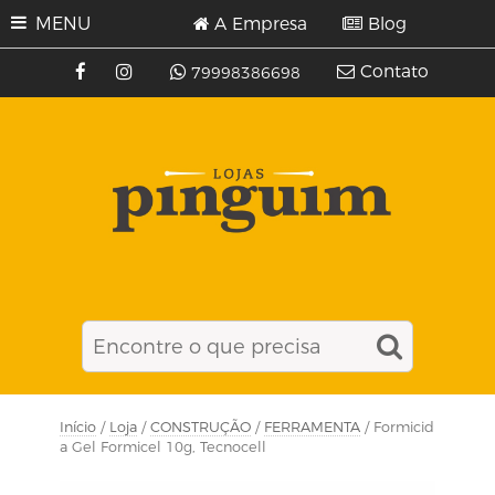
MENU
A Empresa
Blog
Contato
79998386698
Início
/
Loja
/
CONSTRUÇÃO
/
FERRAMENTA
/ Formicid
a Gel Formicel 10g, Tecnocell