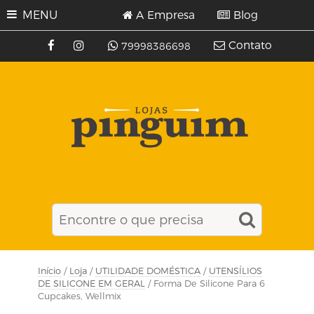
MENU
A Empresa
Blog
Contato
79998386698
Início
/
Loja
/
UTILIDADE DOMÉSTICA
/
UTENSÍLIOS
DE SILICONE EM GERAL
/ Forma De Silicone Para 6
Cupcakes, Wellmix