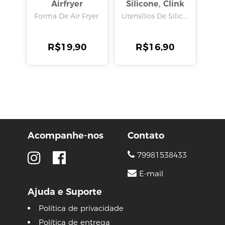
Airfryer
Silicone, Clink
16.5cmx6cm
Forma De Air Fryer
Utensílios De Silic...
Preto, Inga
R$
19,90
R$
16,90
Acompanhe-nos
Contato
79981538433
E-mail
Ajuda e Suporte
Política de privacidade
Política de entrega