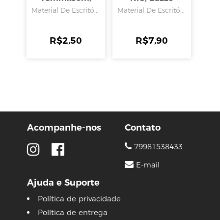
Alltape
Material De Escritó...
Material De Escritó...
R$
2,50
R$
7,90
Acompanhe-nos
Contato
79981538433
E-mail
Ajuda e Suporte
Política de privacidade
Política de entrega