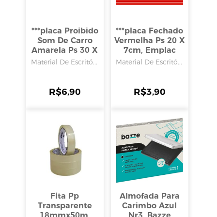
***placa Proibido
***placa Fechado
Som De Carro
Vermelha Ps 20 X
Amarela Ps 30 X
7cm, Emplac
9cm, Emplac
Material De Escritó...
Material De Escritó...
R$
6,90
R$
3,90
Fita Pp
Almofada Para
Transparente
Carimbo Azul
18mmx50m,
Nr3, Bazze