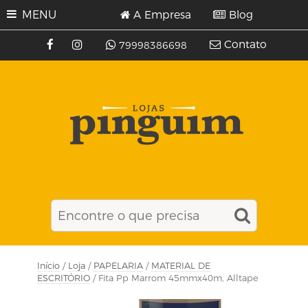
MENU
A Empresa
Blog
Contato
79998386698
Início
/
Loja
/
PAPELARIA
/
MATERIAL DE
ESCRITÓRIO
/ Fita Pp Marrom 45mmx40m, Alltape