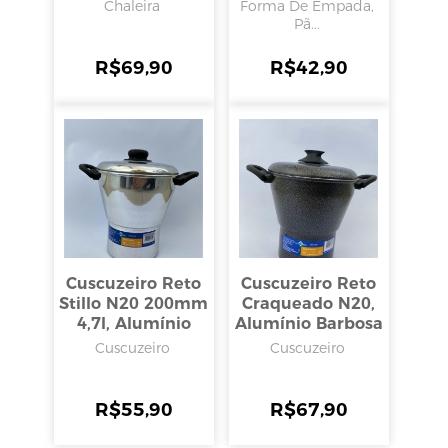
Alumínio Barbosa
Chaleira
Forma De Empada,
Pã...
R$
69,90
R$
42,90
Cuscuzeiro Reto
Cuscuzeiro Reto
Stillo N20 200mm
Craqueado N20,
4,7l, Alumínio
Alumínio Barbosa
Barbosa
Cuscuzeiro
Cuscuzeiro
R$
55,90
R$
67,90