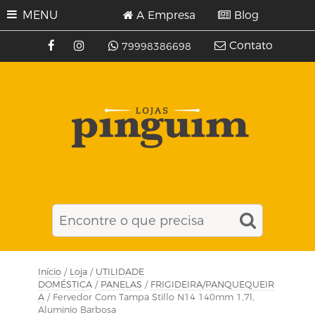
MENU
A Empresa
Blog
Contato
79998386698
Início
/
Loja
/
UTILIDADE
DOMÉSTICA
/
PANELAS
/
FRIGIDEIRA/PANQUEQUEIR
A
/ Fervedor Com Tampa Stillo N14 140mm 1,7l,
Aluminio Barbosa