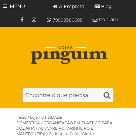
MENU
A Empresa
Blog
Contato
79998386698
Início
/
Loja
/
UTILIDADE
DOMÉSTICA
/
ORGANIZAÇÃO EM PLÁSTICO PARA
COZINHA
/
AÇUCAREIRO,FARINHEIRO E
MANTEGUEIRA
/ Farinheiro Color, Giotto