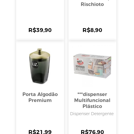
Rischioto
R$
39,90
R$
8,90
Porta Algodão
***dispenser
Premium
Multifuncional
Plástico
25x95x21cm,
Dispenser Detergente
Clink
R$
21,99
R$
76,90