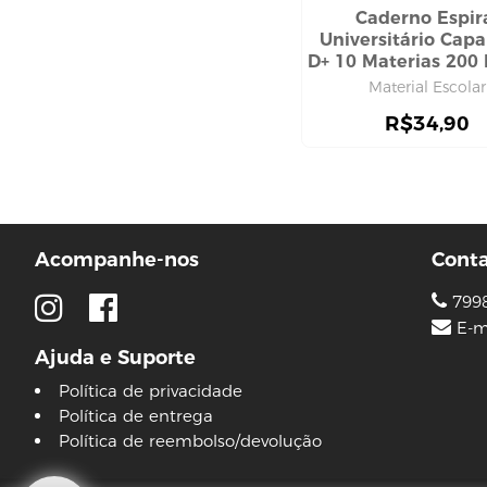
máscara capilar
Caderno Espir
pente e escova
Universitário Cap
D+ 10 Materias 200 
shampoo
Tilibra
Material Escolar
touca
R$
34,90
CUIDADO COM O CORPO
hidratante corporal
sabonete
DEPILAÇÃO
aparelho de babear
Acompanhe-nos
Cont
cera
DESODORANTE
799
ELASTICOS
E-m
Ajuda e Suporte
HIGIENE BOCAL
HIGIENE ÍNTIMA
Política de privacidade
Política de entrega
absorvente
Política de reembolso/devolução
lenço umedecido
HIGIENE PESSOAL