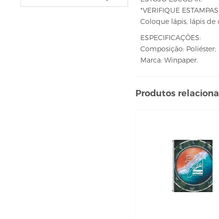
VELAS
*VERIFIQUE ESTAMPAS 
vela fonte
Coloque lápis, lápis de
vela numéricas
ESPECIFICAÇÕES:
BEBIDAS
Composição: Poliéster;
Marca: Winpaper.
ÁGUA
ESPUMANTE
Produtos relacion
SUCO
BELEZA E PERFUMARIA
COLORAÇÃO DE CABELO
água oxigenada
CUIDADO COM O CABELO
condicionador
creme tratamento
finalizador
fixador
leavi-in,tônico e sérum