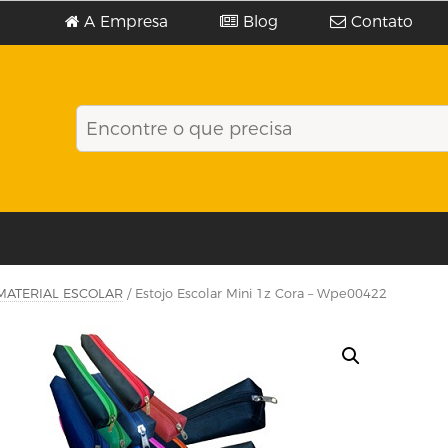
A Empresa
Blog
Contato
MATERIAL ESCOLAR
/ Estojo Escolar Mini 1z Cora – Wpe00422