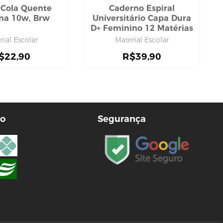
a Cola Quente
Caderno Espiral
na 10w, Brw
Universitário Capa Dura
D+ Feminino 12 Matérias
240 Folhas, Tilibra
rial Escolar
Material Escolar
$
22,90
R$
39,90
o
Segurança