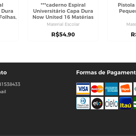
al
***caderno Espiral
Pistol
a Dura
Universitário Capa Dura
Peque
Folhas,
Now United 16 Matérias
256 Folhas, Tilibra
Material Escolar
Mate
R$
54,90
R
ato
Formas de Pagament
81538433
ail