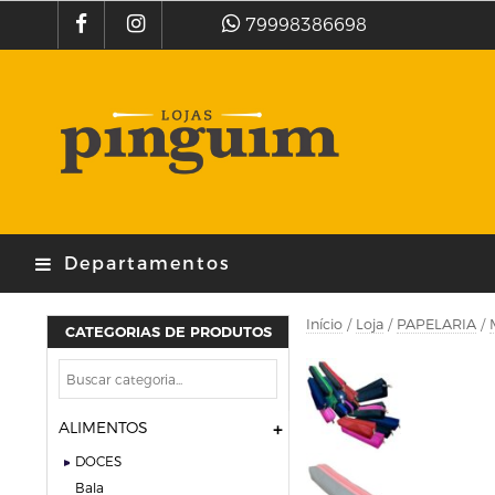
79998386698
Departamentos
Início
/
Loja
/
PAPELARIA
/
CATEGORIAS DE PRODUTOS
ALIMENTOS
DOCES
bala