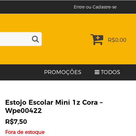
Entre ou Cadastre-se
R$
0,00
PROMOÇÕES
TODOS
Estojo Escolar Mini 1z Cora –
Wpe00422
R$
7,50
Fora de estoque