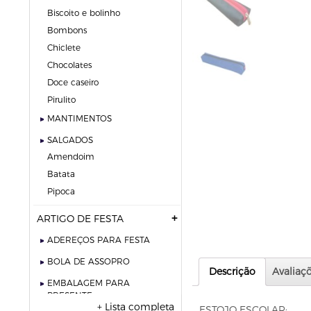
biscoito e bolinho
bombons
chiclete
chocolates
doce caseiro
pirulito
MANTIMENTOS
SALGADOS
amendoim
batata
pipoca
ARTIGO DE FESTA
ADEREÇOS PARA FESTA
BOLA DE ASSOPRO
Descrição
Avaliaçõ
EMBALAGEM PARA
PRESENTE
+ Lista completa
ESTOJO ESCOLAR: