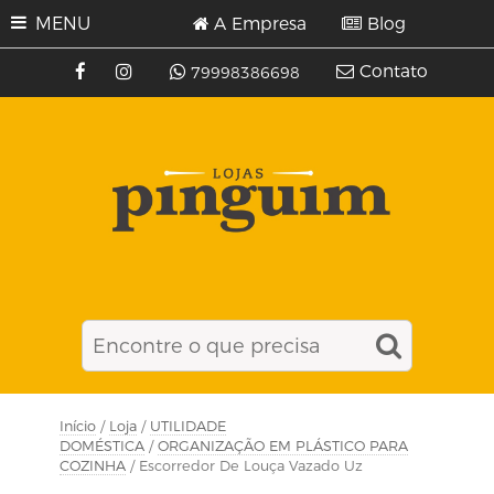
MENU
A Empresa
Blog
Contato
79998386698
Início
/
Loja
/
UTILIDADE
DOMÉSTICA
/
ORGANIZAÇÃO EM PLÁSTICO PARA
COZINHA
/ Escorredor De Louça Vazado Uz