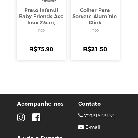
Prato Infantil
Colher Para
Baby Friends Aço
Sorvete Alumínio,
Inox 23cm,
Clink
Tramontina
Inox
Inox
R$
75,90
R$
21,50
Acompanhe-nos
Contato
79981538433
E-mail