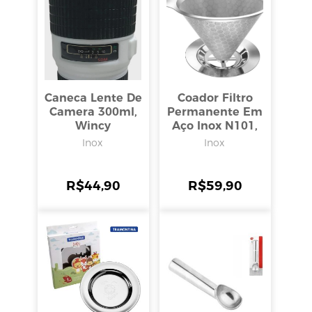
Caneca Lente De
Coador Filtro
Camera 300ml,
Permanente Em
Wincy
Aço Inox N101,
Inga
Inox
Inox
R$
44,90
R$
59,90