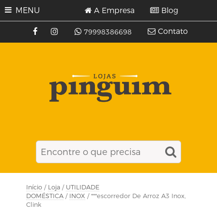
MENU
A Empresa
Blog
Contato
79998386698
Início
/
Loja
/
UTILIDADE
DOMÉSTICA
/
INOX
/ ***escorredor De Arroz A3 Inox,
Clink