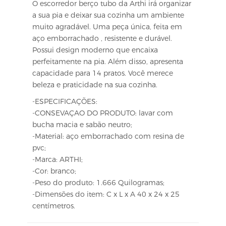
O escorredor berço tubo da Arthi irá organizar
a sua pia e deixar sua cozinha um ambiente
muito agradável. Uma peça única, feita em
aço emborrachado , resistente e durável.
Possui design moderno que encaixa
perfeitamente na pia. Além disso, apresenta
capacidade para 14 pratos. Você merece
beleza e praticidade na sua cozinha.
-ESPECIFICAÇÕES:
-CONSEVAÇAO DO PRODUTO: lavar com
bucha macia e sabão neutro;
-Material: aço emborrachado com resina de
pvc;
-Marca: ARTHI;
-Cor: branco;
-Peso do produto: 1.666 Quilogramas;
-Dimensões do item: C x L x A 40 x 24 x 25
centímetros.