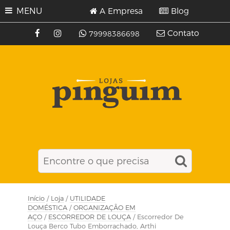
MENU
A Empresa
Blog
Contato
79998386698
Início
/
Loja
/
UTILIDADE
DOMÉSTICA
/
ORGANIZAÇÃO EM
AÇO
/
ESCORREDOR DE LOUÇA
/ Escorredor De
Louça Berco Tubo Emborrachado, Arthi