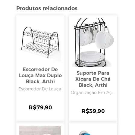
Produtos relacionados
Escorredor De
Suporte Para
Louça Max Duplo
Xicara De Chá
Black, Arthi
Black, Arthi
Escorredor De Louça
Organização Em Aç...
R$
79,90
R$
39,90