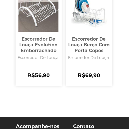
Escorredor De
Escorredor De
Louça Evolution
Louça Berço Com
Emborrachado
Porta Copos
Branco, Arthi
Emborrachado,
Escorredor De Louça
Escorredor De Louça
Arthi
R$
56,90
R$
69,90
Acompanhe-nos
Contato