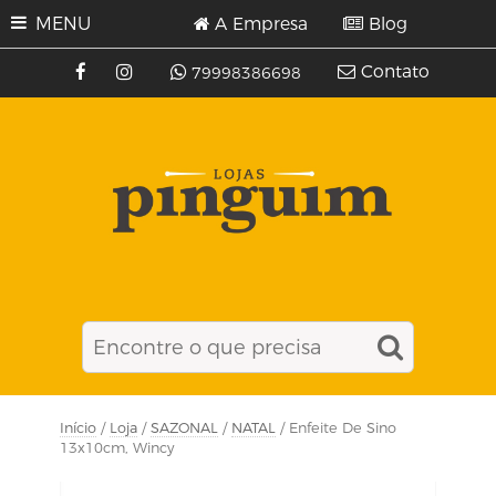
MENU
A Empresa
Blog
Contato
79998386698
Início
/
Loja
/
SAZONAL
/
NATAL
/ Enfeite De Sino
13x10cm, Wincy