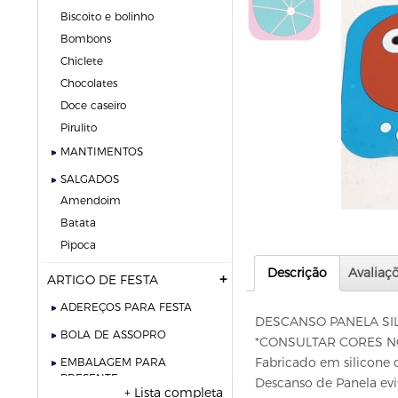
biscoito e bolinho
bombons
chiclete
chocolates
doce caseiro
pirulito
MANTIMENTOS
SALGADOS
amendoim
batata
pipoca
Descrição
Avaliaçõ
ARTIGO DE FESTA
ADEREÇOS PARA FESTA
DESCANSO PANELA SIL
BOLA DE ASSOPRO
*CONSULTAR CORES N
Fabricado em silicone d
EMBALAGEM PARA
PRESENTE
Descanso de Panela ev
+ Lista completa