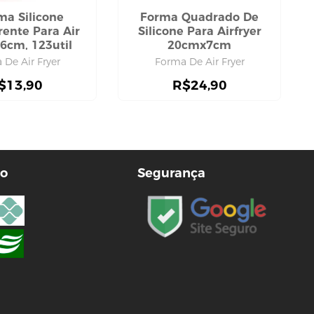
rma Silicone
Forma Quadrado De
rente Para Air
Silicone Para Airfryer
16cm, 123util
20cmx7cm
 De Air Fryer
Forma De Air Fryer
$
13,90
R$
24,90
o
Segurança