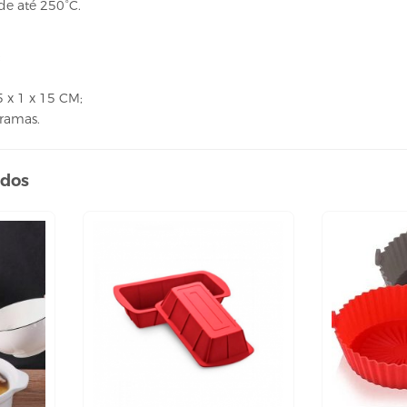
de até 250°C.
;
 x 1 x 15 CM;
Gramas.
ados