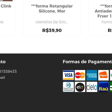
 Clink
***forma Retangular
***fo
Silicone, Mor
Antiade
Fryer 
ne
Utensílios De Silic...
Forma
R$
39,90
R
ato
Formas de Pagament
81538433
ail