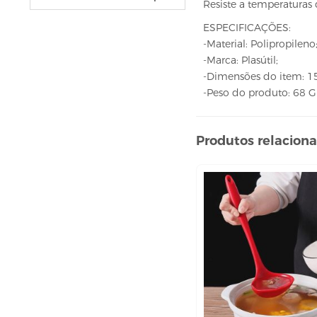
Resiste a temperaturas 
VELAS
vela fonte
ESPECIFICAÇÕES:
vela numéricas
-Material: Polipropileno
-Marca: Plasútil;
BEBIDAS
-Dimensões do item: 15
ÁGUA
-Peso do produto: 68 
ESPUMANTE
SUCO
Produtos relacion
BELEZA E PERFUMARIA
COLORAÇÃO DE CABELO
água oxigenada
CUIDADO COM O CABELO
condicionador
creme tratamento
finalizador
fixador
leavi-in,tônico e sérum