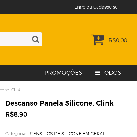
Entre ou Cadastre-se
R$
0,00
PROMOÇÕES
TODOS
cone, Clink
Descanso Panela Silicone, Clink
R$
8,90
Categoria:
UTENSÍLIOS DE SILICONE EM GERAL