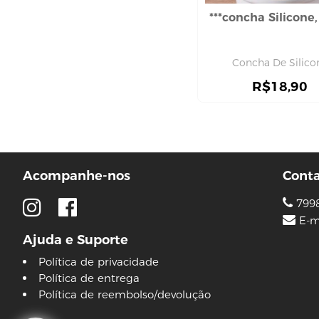
máscara capilar
***concha Silicone,
pente e escova
shampoo
touca
Concha De Silico
CUIDADO COM O CORPO
R$
18,90
hidratante corporal
sabonete
DEPILAÇÃO
aparelho de babear
cera
Acompanhe-nos
Cont
DESODORANTE
799
ELASTICOS
E-m
HIGIENE BOCAL
Ajuda e Suporte
HIGIENE ÍNTIMA
Política de privacidade
absorvente
Política de entrega
lenço umedecido
Política de reembolso/devolução
HIGIENE PESSOAL