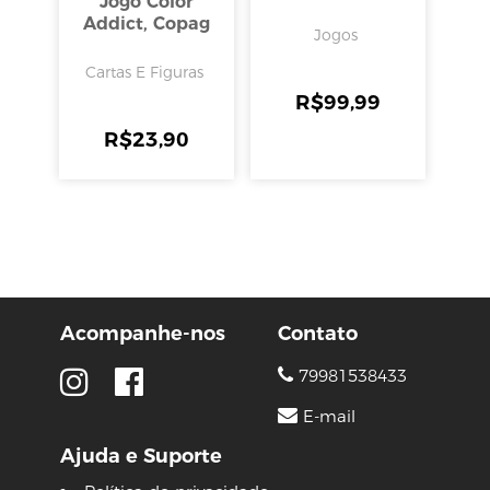
Jogo Color
Addict, Copag
Jogos
Cartas E Figuras
R$
99,99
R$
23,90
Acompanhe-nos
Contato
79981538433
E-mail
Ajuda e Suporte