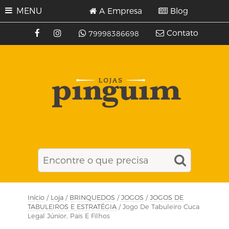
MENU
A Empresa
Blog
Contato
79998386698
Início
/
Loja
/
BRINQUEDOS
/
JOGOS
/
JOGOS DE
TABULEIROS E ESTRATÉGIA
/ Jogo De Tabuleiro Cuca
Legal Júnior, Pais E Filhos