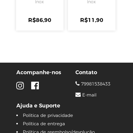
Tramontina
Inox
Inox
R$
86,90
R$
11,90
Acompanhe-nos
Contato
79981538433
E-mail
Ajuda e Suporte
Política de privacidade
Política de entrega
Política de reembolso/devolução