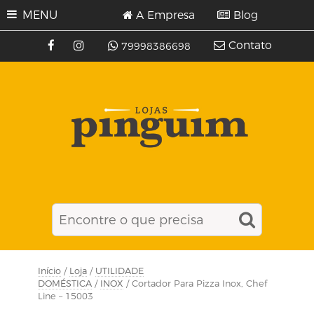
MENU
A Empresa
Blog
Contato
79998386698
Início
/
Loja
/
UTILIDADE
DOMÉSTICA
/
INOX
/ Cortador Para Pizza Inox, Chef
Line – 15003