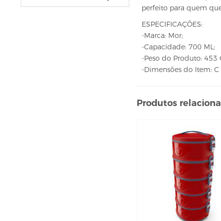
VELAS
perfeito para quem que
vela fonte
ESPECIFICAÇÕES:
vela numéricas
-Marca: Mor;
-Capacidade: 700 ML;
BEBIDAS
-Peso do Produto: 453
ÁGUA
-Dimensões do Item: C x
ESPUMANTE
SUCO
Produtos relacion
BELEZA E PERFUMARIA
COLORAÇÃO DE CABELO
água oxigenada
CUIDADO COM O CABELO
condicionador
creme tratamento
finalizador
fixador
leavi-in,tônico e sérum