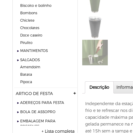
biscoito e bolinho
bombons
chiclete
chocolates
doce caseiro
pirulito
MANTIMENTOS
SALGADOS
amendoim
batata
pipoca
Descrição
Informa
ARTIGO DE FESTA
ADEREÇOS PARA FESTA
Independente da estaç
frio e te refrescar nos 
BOLA DE ASSOPRO
capacidade máxima par
EMBALAGEM PARA
gelada permanece na m
PRESENTE
até 15h sem a tampa e
+ Lista completa