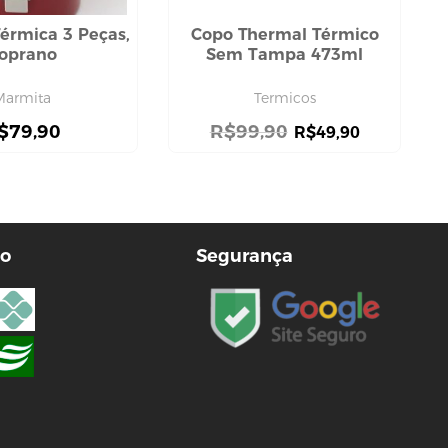
érmica 3 Peças,
Copo Thermal Térmico
oprano
Sem Tampa 473ml
Marmita
Termicos
$
79,90
R$
99,90
R$
49,90
o
Segurança