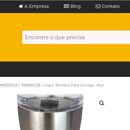
A Empresa
Blog
Contato
OMÉSTICA
/
TERMICOS
/ Copo Térmico Para Cerveja , Mor: