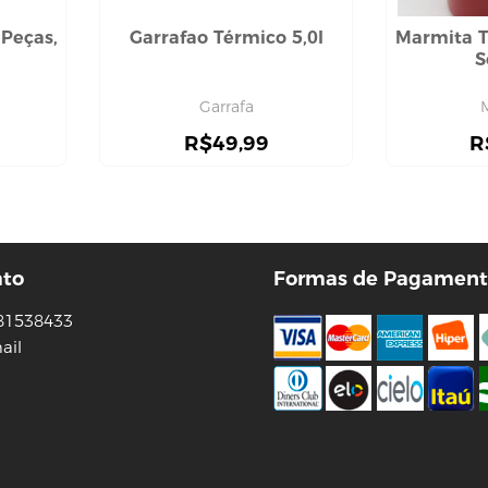
Peças,
Garrafao Térmico 5,0l
Marmita T
S
Garrafa
R$
49,99
R
ato
Formas de Pagament
81538433
ail