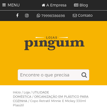
MENU
A Empresa
Blog
Contato
79998386698
Início
/
Loja
/
UTILIDADE
DOMÉSTICA
/
ORGANIZAÇÃO EM PLÁSTICO PARA
COZINHA
/ Copo Retratil Minnie E Mickey 330ml
Plasútil