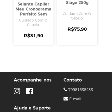
Siàge 250g
Selante Capilar
Meu Cronograma
Cuidado Com O
Perfeito Sem
Cabelo
Enxágue 200ml,
Cuidado Com O
Dabelle Hair
Cabelo
R$
75,90
R$
31,90
Acompanhe-nos
Contato
79981538433
E-mail
Ajuda e Suporte