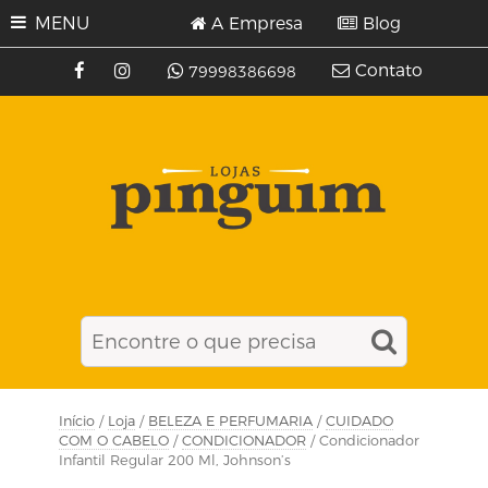
MENU
A Empresa
Blog
Contato
79998386698
Início
/
Loja
/
BELEZA E PERFUMARIA
/
CUIDADO
COM O CABELO
/
CONDICIONADOR
/ Condicionador
Infantil Regular 200 Ml, Johnson’s