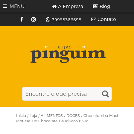
MENU
A Empresa
Blog
Contato
79998386698
Início
/
Loja
/
ALIMENTOS
/
DOCES
/ Chocolomba Maxi
Mousse De Chocolate Bauducco 650g: