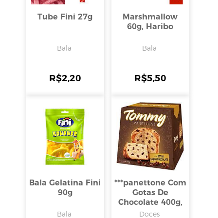
Tube Fini 27g
Marshmallow
60g, Haribo
Bala
Bala
R$
2,20
R$
5,50
Bala Gelatina Fini
***panettone Com
90g
Gotas De
Chocolate 400g,
Tommy
Bala
Doces