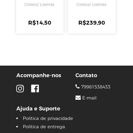
Rischioto
Litros, Sanremo
Cestos/ Lixeiras
Cestos/ Lixeiras
R$
14,50
R$
239,90
Acompanhe-nos
Contato
79981538433
E-mail
Ajuda e Suporte
Política de privacidade
Política de entrega