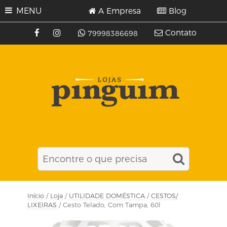
MENU
A Empresa
Blog
Contato
79998386698
Início
/
Loja
/
UTILIDADE DOMÉSTICA
/
CESTOS/
LIXEIRAS
/ Cesto Telado, Com Tampa, 60l