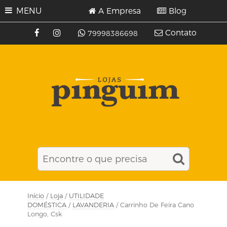
MENU
A Empresa
Blog
Contato
79998386698
Início
/
Loja
/
UTILIDADE
DOMÉSTICA
/
LAVANDERIA
/ Carrinho De Feira Cano
Longo, Csk