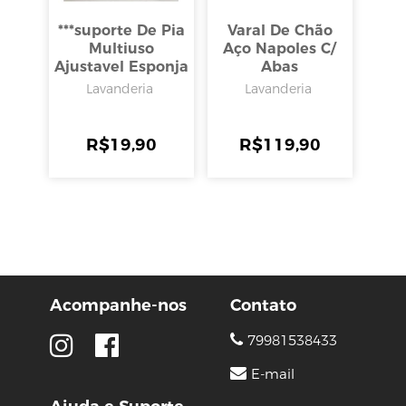
***suporte De Pia
Varal De Chão
Multiuso
Aço Napoles C/
Ajustavel Esponja
Abas
Pano, Clink
Lavanderia
Lavanderia
R$
19,90
R$
119,90
Acompanhe-nos
Contato
79981538433
E-mail