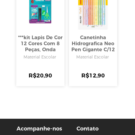
***kit Lapis De Cor
Canetinha
12 Cores Com 8
Hidrografica Neo
Peças, Onda
Pen Gigante C/12
Cores Pasteis
Material Escolar
Material Escolar
R$
20,90
R$
12,90
Acompanhe-nos
Contato