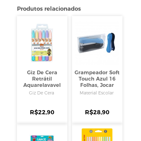
Produtos relacionados
Giz De Cera
Grampeador Soft
Retrátil
Touch Azul 16
Aquarelavavel
Folhas, Jocar
Pastel Com 6
Office
Giz De Cera
Material Escolar
Cores, Brw
R$
22,90
R$
28,90