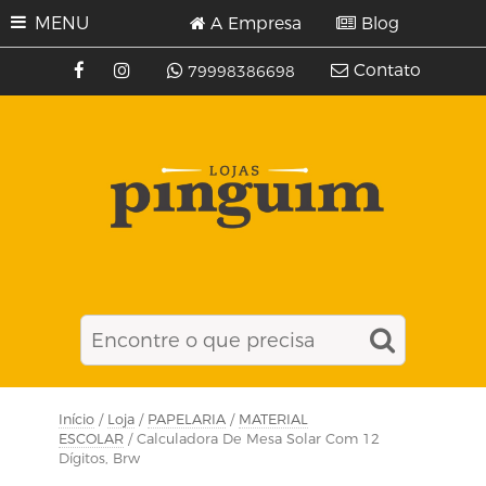
MENU
A Empresa
Blog
Contato
79998386698
Início
/
Loja
/
PAPELARIA
/
MATERIAL
ESCOLAR
/ Calculadora De Mesa Solar Com 12
Dígitos, Brw