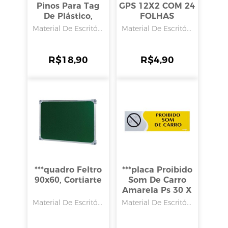
Pinos Para Tag
GPS 12X2 COM 24
De Plástico,
FOLHAS
Home E More
204mmx104mm,
Material De Escritó...
Material De Escritó...
TILIBRA
R$
18,90
R$
4,90
***quadro Feltro
***placa Proibido
90x60, Cortiarte
Som De Carro
Amarela Ps 30 X
9cm, Emplac
Material De Escritó...
Material De Escritó...