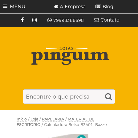
MENU
A Empresa
Blog
Contato
79998386698
Início
/
Loja
/
PAPELARIA
/
MATERIAL DE
ESCRITÓRIO
/ Calculadora Bolso B3401, Bazze