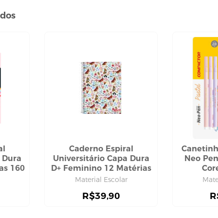
ados
al
Caderno Espiral
Canetinh
a Dura
Universitário Capa Dura
Neo Pen
as 160
D+ Feminino 12 Matérias
Cor
a
240 Folhas, Tilibra
Material Escolar
Mate
R$
39,90
R