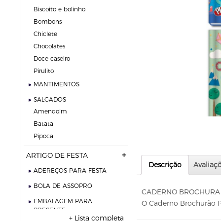
biscoito e bolinho
bombons
chiclete
chocolates
doce caseiro
pirulito
MANTIMENTOS
SALGADOS
amendoim
batata
pipoca
ARTIGO DE FESTA
Descrição
Avaliaçõ
ADEREÇOS PARA FESTA
BOLA DE ASSOPRO
CADERNO BROCHURA 1
EMBALAGEM PARA
O Caderno Brochurão Pla
PRESENTE
+ Lista completa