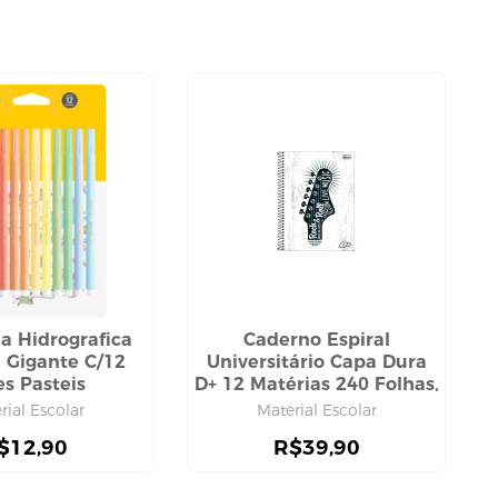
a Hidrografica
Caderno Espiral
 Gigante C/12
Universitário Capa Dura
es Pasteis
D+ 12 Matérias 240 Folhas,
Tilibra
rial Escolar
Material Escolar
$
12,90
R$
39,90