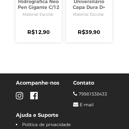
Hidrografica Neo
Universitário
Pen Gigante C/12
Capa Dura D+
Cores Pasteis
Feminino 12
Material Escolar
Material Escolar
Matérias 240
Folhas, Tilibra
R$
12,90
R$
39,90
Acompanhe-nos
Contato
79981538433
E-mail
Ajuda e Suporte
Política de privacidade