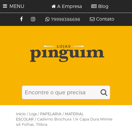
MENU
A Empresa
Blog
Contato
79998386698
Início
/
Loja
/
PAPELARIA
/
MATERIAL
ESCOLAR
/ Caderno Brochura 1/4 Capa Dura Minnie
48 Folhas, Tilibra