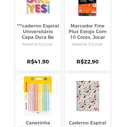
***caderno Espiral
Marcador Fine
Universitário
Plus Estojo Com
Capa Dura Be
10 Cores, Jocar
Nice 10 Matérias
Office
Material Escolar
Material Escolar
160 Folhas,
Tilibra
R$
41,90
R$
22,90
Canetinha
Caderno Espiral