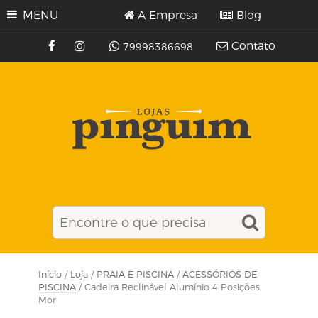
MENU
A Empresa
Blog
Contato
79998386698
Início
/
Loja
/
PRAIA E PISCINA
/
ACESSÓRIOS DE
PISCINA
/ Cadeira Reclinável Alumínio 4 Posições,
Mor