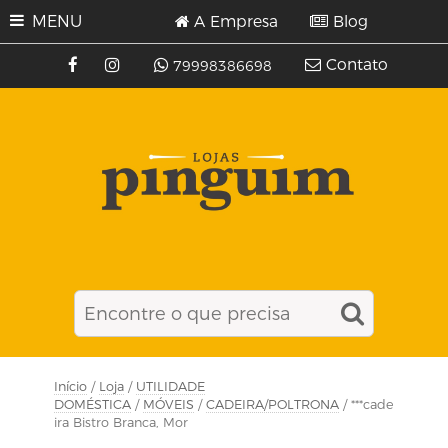
MENU
A Empresa
Blog
Contato
79998386698
Início
/
Loja
/
UTILIDADE
DOMÉSTICA
/
MÓVEIS
/
CADEIRA/POLTRONA
/ ***cade
ira Bistro Branca, Mor