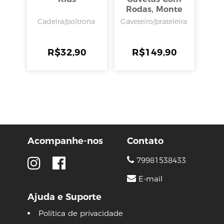
Rodas, Monte
Libano
Cadeira/poltrona
Gaveteiro/prateleira
R$
32,90
R$
149,90
Acompanhe-nos
Contato
79981538433
E-mail
Ajuda e Suporte
Política de privacidade