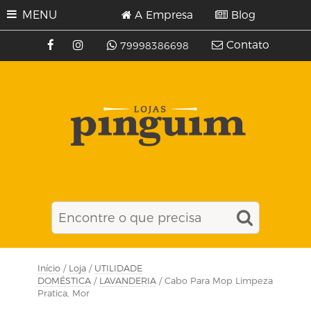
MENU
A Empresa
Blog
Contato
79998386698
Início
/
Loja
/
UTILIDADE
DOMÉSTICA
/
LAVANDERIA
/ Cabo Para Mop Limpeza
Pratica, Mor