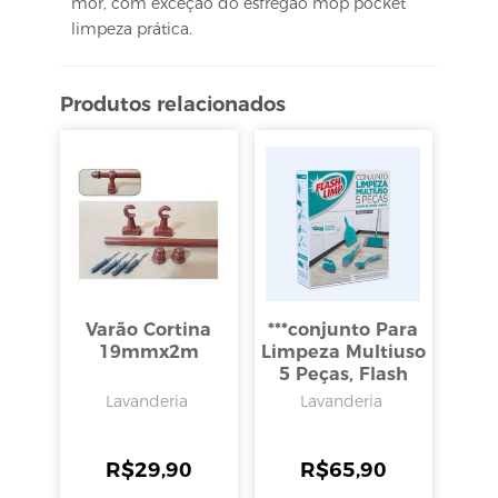
mor, com exceção do esfregão mop pocket
limpeza prática.
Produtos relacionados
Varão Cortina
***conjunto Para
19mmx2m
Limpeza Multiuso
5 Peças, Flash
Limp
Lavanderia
Lavanderia
R$
29,90
R$
65,90