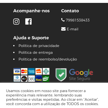
Acompanhe-nos
Contato
79981538433
E-mail
Ajuda e Suporte
Política de privacidade
Política de entrega
Política de reembolso/devolução
Usamos cookies em nosso site para fornecer a
experiência mais relevante, lembrando suas
© 2026 Lojas Pinguim
preferências e visitas repetidas. Ao clicar em “Aceitar”,
Tecnologia Virtuaria
você concorda com a utilização de TODOS os cookies.