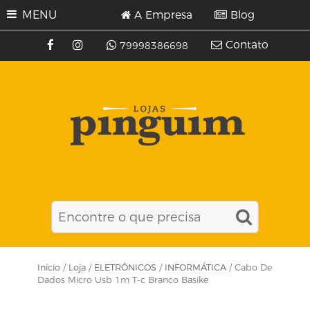
MENU
A Empresa
Blog
Contato
79998386698
Início
/
Loja
/
ELETRÔNICOS
/
INFORMÁTICA
/ Cabo De
Dados Micro Usb 1m T-c Branco Basike