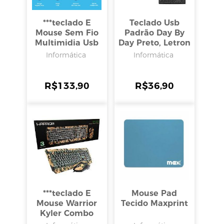
***teclado E
Teclado Usb
Mouse Sem Fio
Padrão Day By
Multimidia Usb
Day Preto, Letron
Tc 212, Multilaser
Informática
Informática
R$
133,90
R$
36,90
***teclado E
Mouse Pad
Mouse Warrior
Tecido Maxprint
Kyler Combo
Army Tc249,